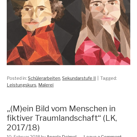
Posted in:
Schülerarbeiten
,
Sekundarstufe II
Tagged:
Leistungskurs
,
Malerei
„(M)ein Bild vom Menschen in
fiktiver Traumlandschaft“ (LK,
2017/18)
10. Februar 2018
by
Angela Deimel
Leave a Comment