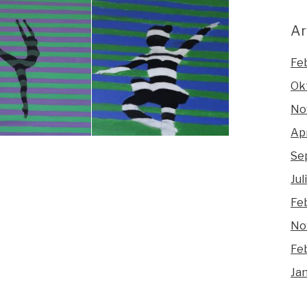
Ar
Fe
Ok
No
Apr
Se
Jul
Fe
No
Fe
Ja