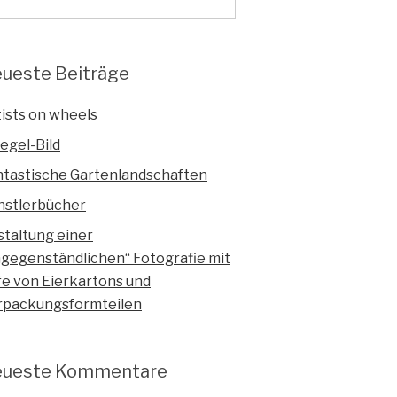
ueste Beiträge
ists on wheels
egel-Bild
ntastische Gartenlandschaften
nstlerbücher
staltung einer
ngegenständlichen“ Fotografie mit
fe von Eierkartons und
rpackungsformteilen
ueste Kommentare