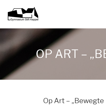
OP ART – „B
Op Art – „Bewegte 