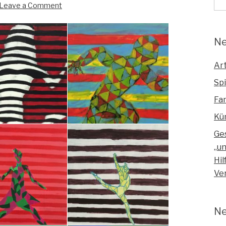
Leave a Comment
Ne
Art
Spi
Fa
Kü
Ge
„u
Hil
Ve
Ne