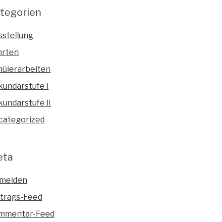
tegorien
sstellung
hrten
hülerarbeiten
kundarstufe I
undarstufe II
categorized
eta
melden
ntrags-Feed
mmentar-Feed