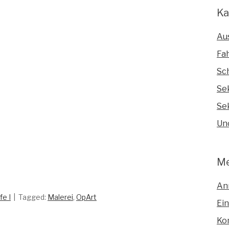
Ka
Au
Fa
Sc
Se
Sek
Un
M
An
e I
Tagged:
Malerei
,
OpArt
Ei
Ko